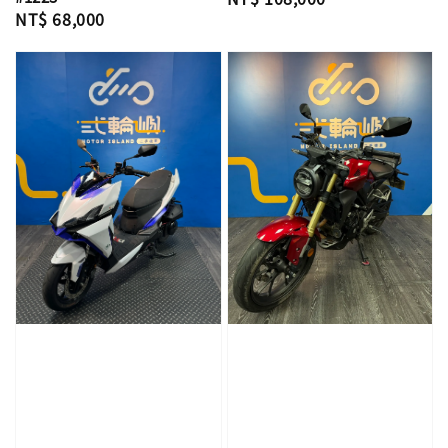
Regular
NT$ 68,000
price
price