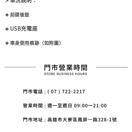
📌車況說明：
🔹
前碟後鼓
🔹USB充電座
🔹
車身使用痕跡（如附圖）