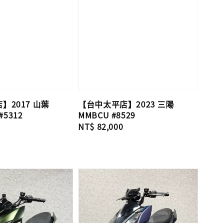
】2017 山葉
【台中太平店】2023 三陽
#5312
MMBCU #8529
Regular
NT$ 82,000
price