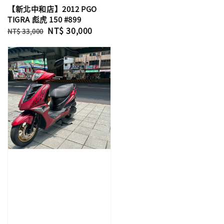
【新北中和店】2012 PGO
TIGRA 彪虎 150 #899
Regular
Sale
NT$ 30,000
NT$ 33,000
price
price