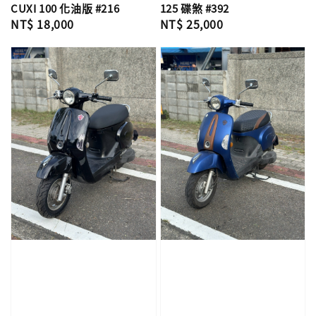
CUXI 100 化油版 #216
125 碟煞 #392
Regular
NT$ 18,000
Regular
NT$ 25,000
price
price