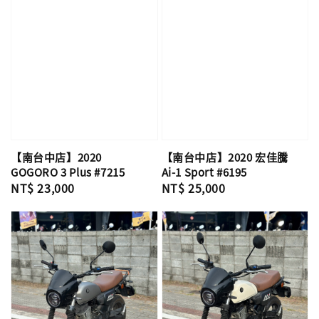
【南台中店】2020
【南台中店】2020 宏佳騰
GOGORO 3 Plus #7215
Ai-1 Sport #6195
Regular
NT$ 23,000
Regular
NT$ 25,000
price
price