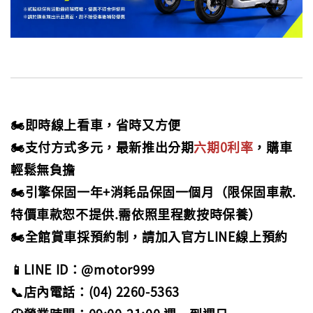
🏍️即時線上看車，省時又方便
🏍️支付方式多元，最新推出分期
六期0利率
，購車
輕鬆無負擔
🏍️引擎保固一年+消耗品保固一個月（限保固車款.
特價車款恕不提供.需依照里程數按時保養）
🏍️全館賞車採預約制，請加入官方LINE線上預約
📱LINE ID：@motor999
📞店內電話：(04) 2260-5363