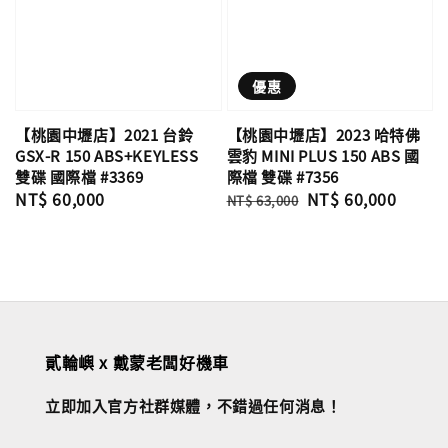
優惠
【桃園中壢店】2023 哈特佛
【桃園中壢店】2021 台鈴
雲豹 MINI PLUS 150 ABS 國
GSX-R 150 ABS+KEYLESS
際檔 雙碟 #7356
雙碟 國際檔 #3369
Regular
Sale
NT$ 60,000
Regular
NT$ 60,000
NT$ 63,000
price
price
price
貳輪嶼 x 戴蒙老闆好機車
立即加入官方社群媒體，不錯過任何消息！