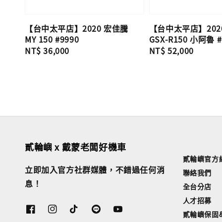
【台中太平店】2020 宏佳騰
【台中太平店】202
MY 150 #9990
GSX-R150 小阿魯 #
Regular
NT$ 36,000
Regular
NT$ 52,000
price
price
貳輪嶼 x 戴蒙老闆好機車
貳輪嶼官方
立即加入官方社群媒體，不錯過任何消
聯絡我們
息！
全台分店
人才招募
貳輪嶼保固