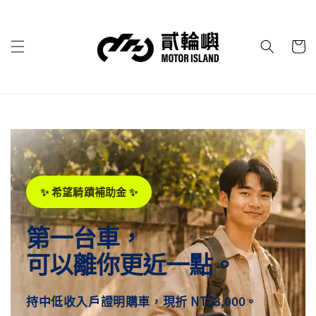
✨ 希望騎蹟補助金 ✨
第一台車，
可以離你更近一點。
持中低收入戶證明購車，現折
NT$3,000
。