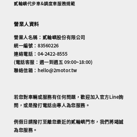
貳輪嶼代步車&調度車服務規範
營業人資料
營業人名稱：貳輪嶼股份有限公司
統一編號：83560226
連絡電話：04-2422-8555
(電話客服：週一到週五 09:00~18:00)
聯絡信箱：hello@2motor.tw
若您對車輛或服務有任何問題，歡迎加入官方Line詢
問，或是撥打電話由專人為您服務。
例假日請撥打至離您最近的貳輪嶼門市，我們將竭誠
為您服務。