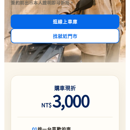
簽約前出示本人證明即可折抵。
逛線上車庫
找就近門市
購車現折
3,000
NT$
01
挑一台喜歡的車