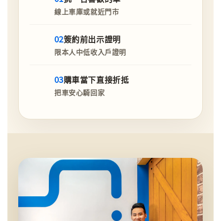
線上車庫或就近門市
02
簽約前出示證明
限本人中低收入戶證明
03
購車當下直接折抵
把車安心騎回家