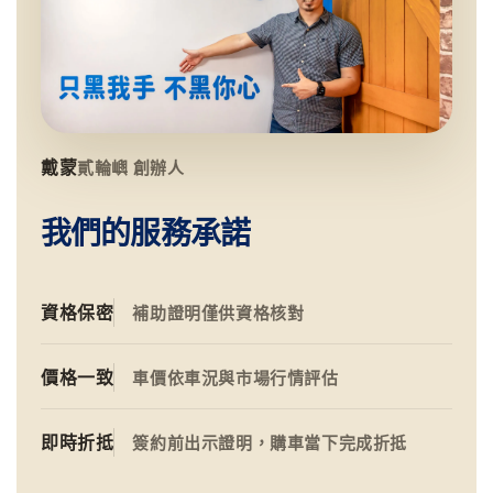
戴蒙
貳輪嶼 創辦人
我們的服務承諾
資格保密
補助證明僅供資格核對
價格一致
車價依車況與市場行情評估
即時折抵
簽約前出示證明，購車當下完成折抵