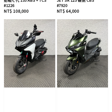
勁戰七代 155 ABS + TCS
JET SR 125 碟煞 CBS
#1226
#7920
Regular
NT$ 108,000
Regular
NT$ 64,000
price
price