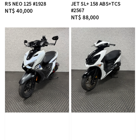
RS NEO 125 #1928
JET SL+ 158 ABS+TCS
Regular
NT$ 40,000
#2567
Regular
NT$ 88,000
price
price