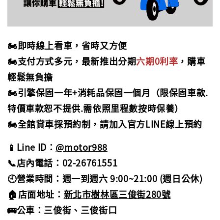
🏍️即時線上看車，省時又方便
🏍️支付方式多元，最新推出分期
六期0利率
，購車
輕鬆無負擔
🏍️引擎保固一年+消耗品保固一個月（限保固車款.
特價車款恕不提供.需依照里程數按時保養）
🏍️全館賞車採預約制，請加入官方LINE線上預約
📱Line ID：
@motor988
📞店內電話：02-26761551
🕘營業時間：週一到週六 9:00~21:00 (週日公休)
🏠店面地址：
新北市樹林區三俊街280號
🚌公車：三俊街、三俊街口