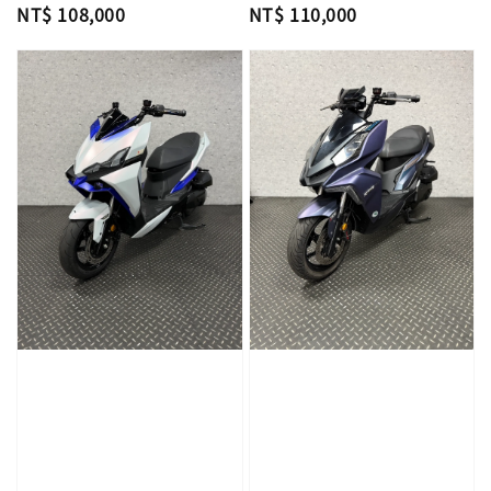
Regular
NT$ 108,000
Regular
NT$ 110,000
price
price