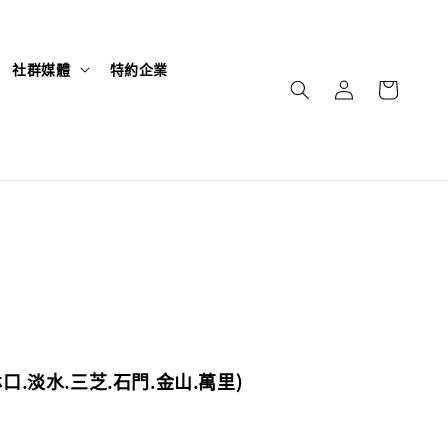
社群媒體
特約企業
口.淡水.三芝.石門.金山.萬里)