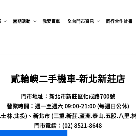
庫
當期活動
我要賣車
全台門市資訊
同行合作計畫
貳輪嶼二手機車-新北新莊店
門市地址：
新北市新莊區化成路700號
營業時間：週一至週六 09:00-21:00 (每週日公休)
士林.北投)、新北市 (三重.新莊.蘆洲.泰山.五股.八里.林
門市電話：(02) 8521-8648