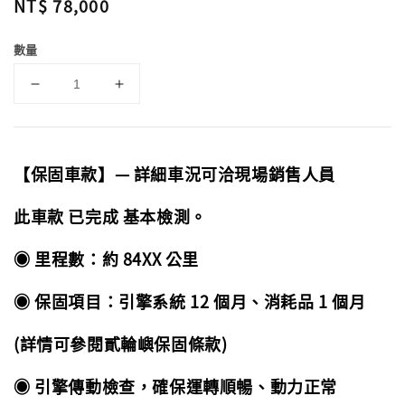
Regular
NT$ 78,000
price
數量
【保固車款】— 詳細車況可洽現場銷售人員
此車款 已完成 基本檢測。
◉ 里程數：約 84XX 公里
◉ 保固項目：引擎系統 12 個月、消耗品 1 個月
(詳情可參閱貳輪嶼保固條款)
◉ 引擎傳動檢查，確保運轉順暢、動力正常