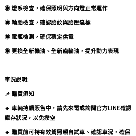
◉ 燈系檢查，確保照明與方向燈正常運作
◉ 輪胎檢查，確認胎紋與胎壓達標
◉ 電瓶檢測，確保穩定供電
◉ 更換全新機油、全新齒輪油，提升動力表現
車況說明:
📌 購買須知
🔹 車輛持續販售中，請先來電或詢問官方LINE確認
庫存狀況，以免撲空
🔹 購買前可持有效駕照親自試車、確認車況，確保