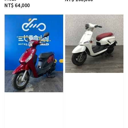
Regular
NT$ 64,000
price
price