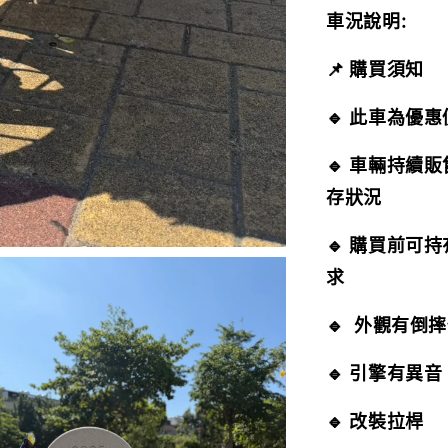
車況說明:
📌 購買須知
🔹 此車為優
🔹 車輛持續
存狀況
🔹 購買前可
求
🔹 外觀有倒
🔹 引擎有異
🔹 改裝拉桿