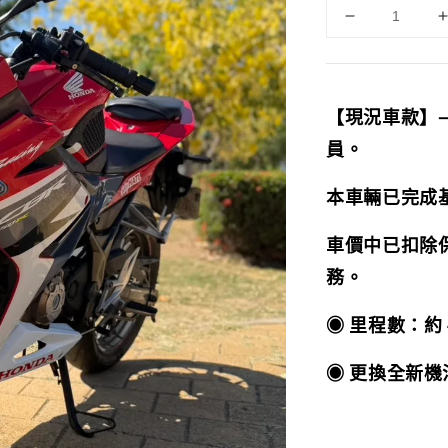
【現況車款】
員。
本車輛已完成
車價中已扣除
務。
◉ 里程數：約 4
◉ 更換全新