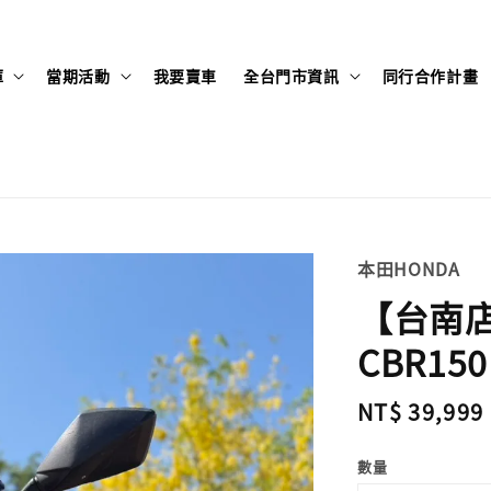
庫
當期活動
我要賣車
全台門市資訊
同行合作計畫
本田HONDA
【台南店】
CBR150
Regular
NT$ 39,999
price
數量