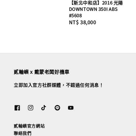
【新北中和店】2016 光陽
DOWNTOWN 350I ABS
#5608
Regular
NT$ 38,000
price
貳輪嶼 x 戴蒙老闆好機車
立即加入官方社群媒體，不錯過任何消息！
貳輪嶼官方網站
聯絡我們