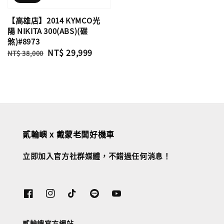
【高雄店】2014 KYMCO光
陽 NIKITA 300(ABS)(碟
煞)#8973
Regular
Sale
NT$ 29,999
NT$ 38,000
price
price
貳輪嶼 x 戴蒙老闆好機車
立即加入官方社群媒體，不錯過任何消息！
貳輪嶼官方網站