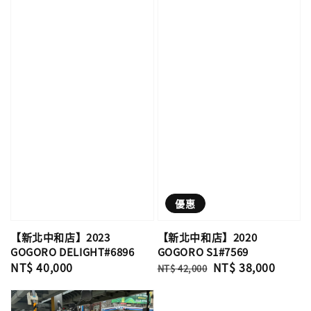
優惠
【新北中和店】2023
【新北中和店】2020
GOGORO DELIGHT#6896
GOGORO S1#7569
Regular
NT$ 40,000
Regular
Sale
NT$ 38,000
NT$ 42,000
price
price
price