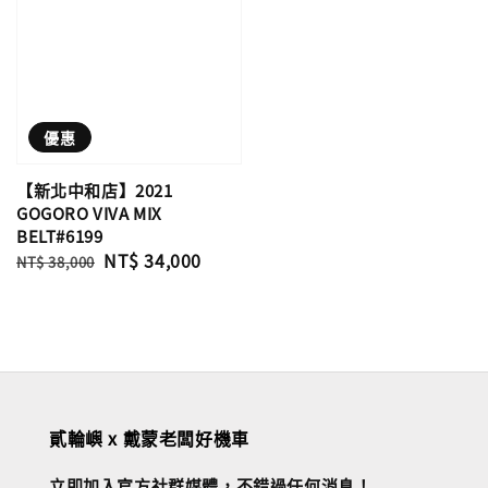
優惠
【新北中和店】2021
GOGORO VIVA MIX
BELT#6199
Regular
Sale
NT$ 34,000
NT$ 38,000
price
price
貳輪嶼 x 戴蒙老闆好機車
立即加入官方社群媒體，不錯過任何消息！