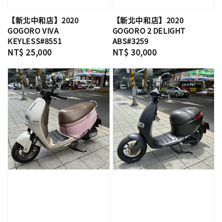
【新北中和店】2020
【新北中和店】2020
GOGORO VIVA
GOGORO 2 DELIGHT
KEYLESS#8551
ABS#3259
Regular
NT$ 25,000
Regular
NT$ 30,000
price
price