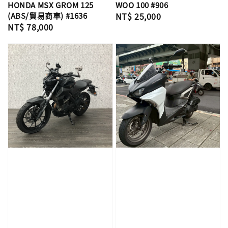
HONDA MSX GROM 125
WOO 100 #906
(ABS/貿易商車) #1636
Regular
NT$ 25,000
Regular
NT$ 78,000
price
price