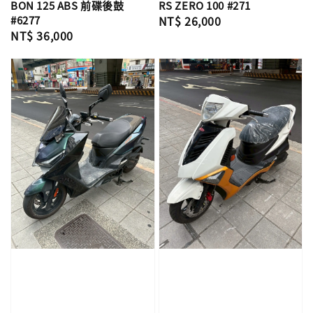
BON 125 ABS 前碟後鼓
RS ZERO 100 #271
#6277
Regular
NT$ 26,000
Regular
NT$ 36,000
price
price