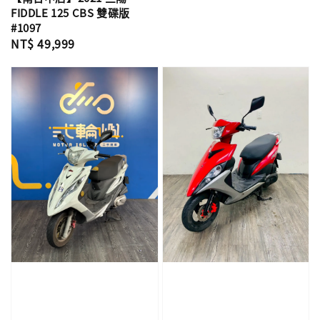
FIDDLE 125 CBS 雙碟版
#1097
Regular
NT$ 49,999
price