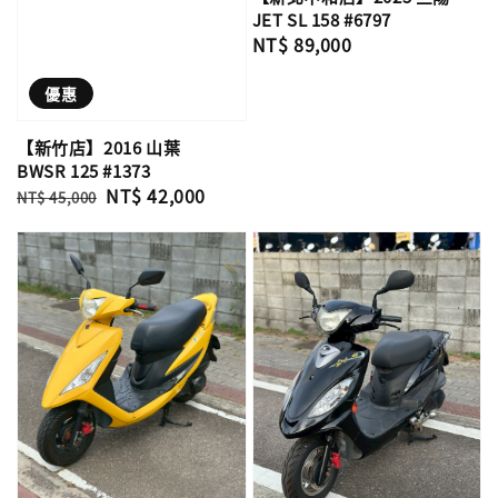
JET SL 158 #6797
Regular
NT$ 89,000
price
優惠
【新竹店】2016 山葉
BWSR 125 #1373
Regular
Sale
NT$ 42,000
NT$ 45,000
price
price