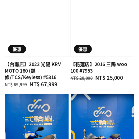
優惠
優惠
【台南店】2022 光陽 KRV
【花蓮店】2016 三陽 woo
MOTO 180 (鏈
100 #7953
條/TCS/Keyless) #5316
Regular
Sale
NT$ 25,000
NT$ 28,000
Regular
Sale
NT$ 67,999
price
price
NT$ 69,999
price
price