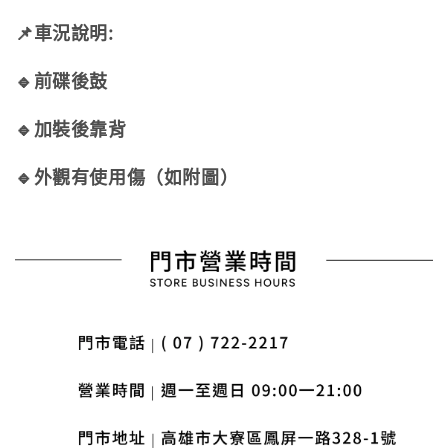
📌車況說明:
🔹前碟後鼓
🔹加裝後靠背
🔹外觀有使用傷（如附圖）