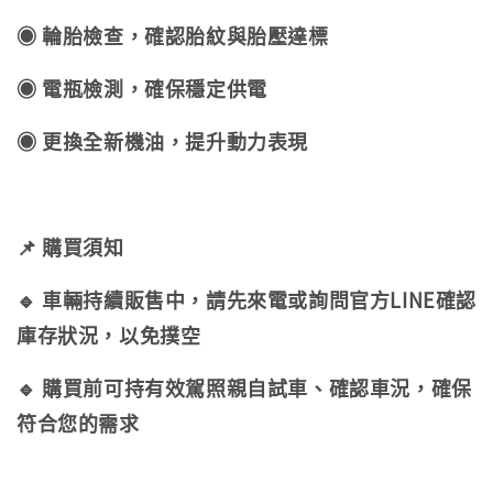
◉ 輪胎檢查，確認胎紋與胎壓達標
◉ 電瓶檢測，確保穩定供電
◉ 更換全新機油，提升動力表現
📌 購買須知
🔹 車輛持續販售中，請先來電或詢問官方LINE確認
庫存狀況，以免撲空
🔹 購買前可持有效駕照親自試車、確認車況，確保
符合您的需求