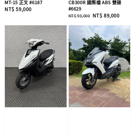
MT-15 正叉 #6187
CB300R 國際檔 ABS 雙碟
Regular
NT$ 59,000
#6629
Regular
Sale
NT$ 89,000
price
NT$ 93,000
price
price