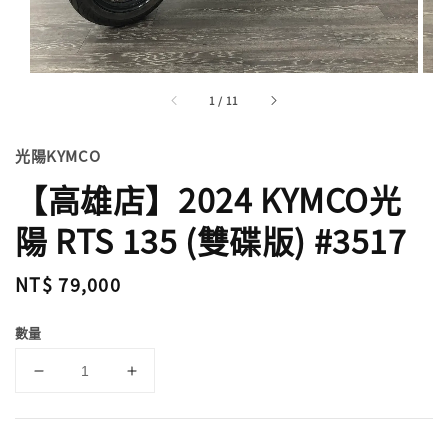
1
/
11
光陽KYMCO
【高雄店】2024 KYMCO光
陽 RTS 135 (雙碟版) #3517
Regular
NT$ 79,000
price
數量