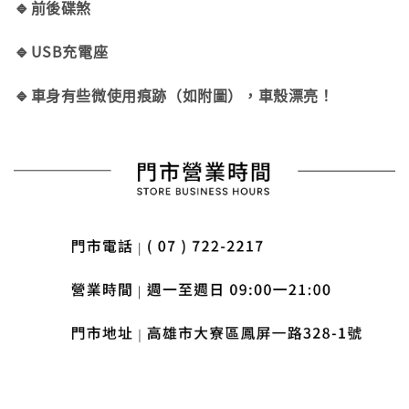
🔹
前後碟煞
🔹
USB充電座
🔹
車身有些微使用痕跡（如附圖），車殼漂亮！