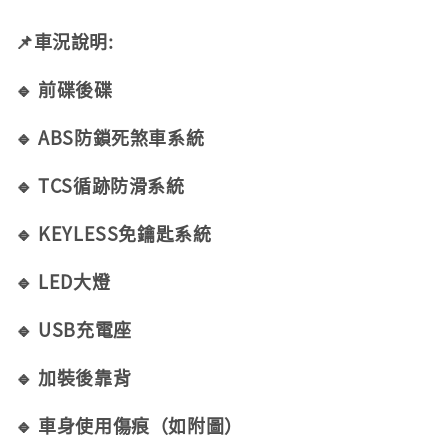
📌車況說明:
🔹 前碟後碟
🔹 ABS防鎖死煞車系統
🔹 TCS循跡防滑系統
🔹 KEYLESS免鑰匙系統
🔹 LED大燈
🔹 USB充電座
🔹 加裝後靠背
🔹 車身使用傷痕（如附圖）