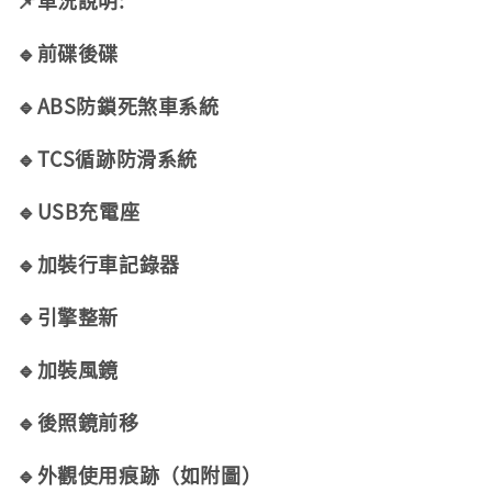
📌車況說明:
🔹前碟後碟
🔹ABS防鎖死煞車系統
🔹TCS循跡防滑系統
🔹USB充電座
🔹加裝行車記錄器
🔹引擎整新
🔹加裝風鏡
🔹後照鏡前移
🔹外觀使用痕跡（如附圖）