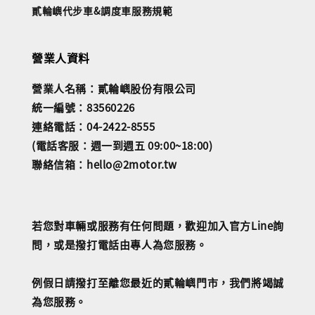
貳輪嶼代步車&調度車服務規範
營業人資料
營業人名稱：貳輪嶼股份有限公司
統一編號：83560226
連絡電話：04-2422-8555
(電話客服：週一到週五 09:00~18:00)
聯絡信箱：hello@2motor.tw
若您對車輛或服務有任何問題，歡迎加入官方Line詢
問，或是撥打電話由專人為您服務。
例假日請撥打至離您最近的貳輪嶼門市，我們將竭誠
為您服務。