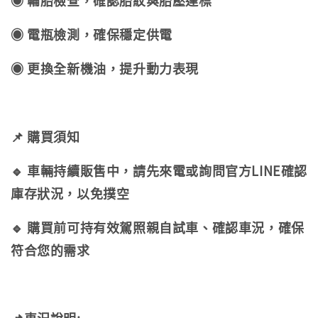
◉ 輪胎檢查，確認胎紋與胎壓達標
◉ 電瓶檢測，確保穩定供電
◉ 更換全新機油，提升動力表現
📌 購買須知
🔹 車輛持續販售中，請先來電或詢問官方LINE確認
庫存狀況，以免撲空
🔹 購買前可持有效駕照親自試車、確認車況，確保
符合您的需求