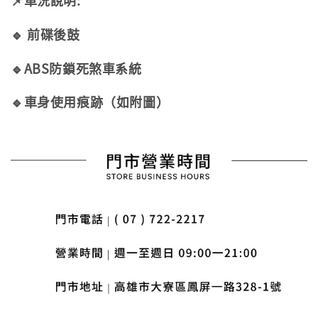
📌車況說明:
🔹
前碟後鼓
🔹
ABS防鎖死煞車系統
🔹
車身使用痕跡（如附圖）