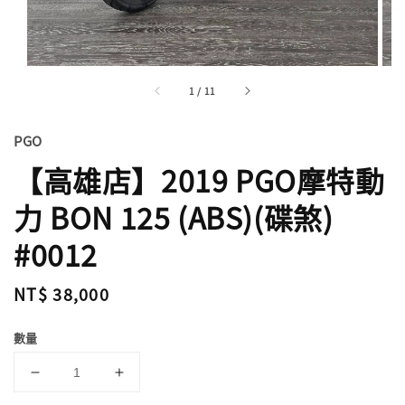
1
/
11
PGO
【高雄店】2019 PGO摩特動
力 BON 125 (ABS)(碟煞)
#0012
Regular
NT$ 38,000
price
數量