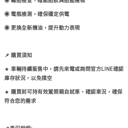
◉ 輪胎檢查，確認胎紋與胎壓達標
◉ 電瓶檢測，確保穩定供電
◉ 更換全新機油，提升動力表現
📌 購買須知
🔹 車輛持續販售中，請先來電或詢問官方LINE確認
庫存狀況，以免撲空
🔹 購買前可持有效駕照親自試車、確認車況，確保
符合您的需求