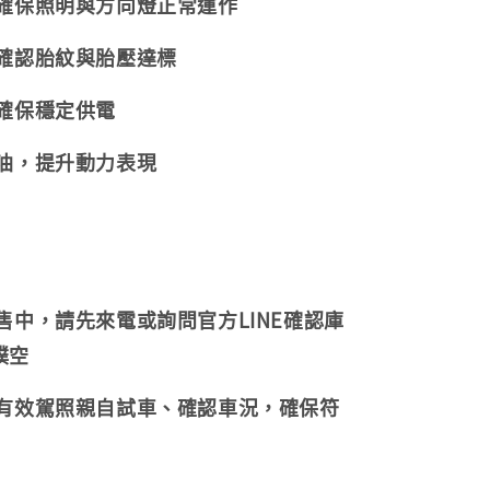
，確保照明與方向燈正常運作
，確認胎紋與胎壓達標
，確保穩定供電
機油，提升動力表現
販售中，請先來電或詢問官方LINE確認庫
撲空
持有效駕照親自試車、確認車況，確保符