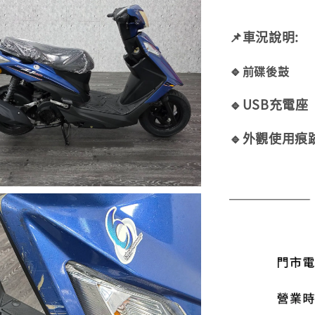
📌車況說明:
🔹
前碟後鼓
🔹USB充電座
🔹外觀使用痕