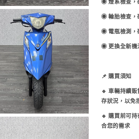
◉ 燈系檢查
◉ 輪胎檢查
◉ 電瓶檢測
◉ 更換全新
📌 購買須知
🔹 車輛持續
存狀況，以免
🔹 購買前可
合您的需求