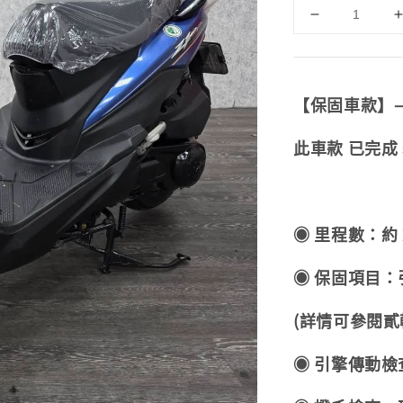
【保固車款】
此車款 已完成
◉ 里程數：約 2
◉ 保固項目：引
(詳情可參閱貳
◉ 引擎傳動