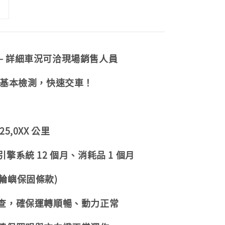
— 詳細車況可洽現場銷售人員
 基本檢測，快速交車！
5,0XX 公里
擎系統 12 個月、消耗品 1 個月
輪嶼保固條款)
檢查，確保運轉順暢、動力正常