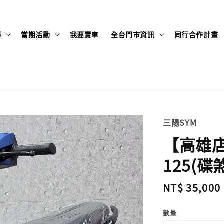
庫
當期活動
我要賣車
全台門市資訊
同行合作計畫
三陽SYM
【高雄店】
125(碟煞
Regular
NT$ 35,000
price
數量