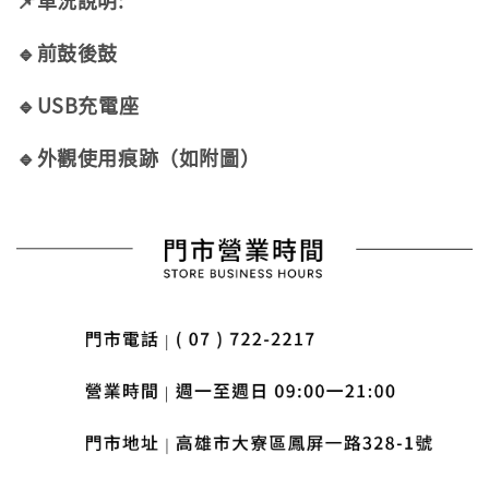
📌車況說明:
🔹前鼓後鼓
🔹USB充電座
🔹
外觀使用痕跡（如附圖）