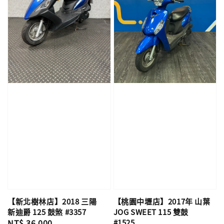
【新北樹林店】2018 三陽
【桃園中壢店】2017年 山葉
新迪爵 125 鼓煞 #3357
JOG SWEET 115 雙鼓
Regular
NT$ 36,000
#1525