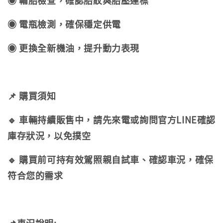
◉ 輪胎檢查，確認胎紋與胎壓達標
◉ 電瓶檢測，確保穩定供電
◉ 更換全新機油，提升動力表現
📌 購買須知
🔹 車輛持續販售中，請先來電或詢問官方LINE確認
庫存狀況，以免撲空
🔹 購買前可持有效駕照親自試車、確認車況，確保
符合您的需求