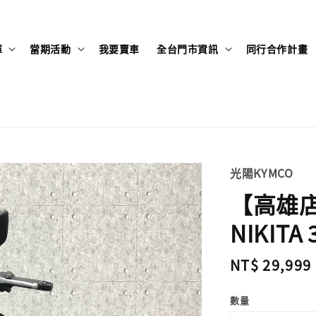
庫
當期活動
我要賣車
全台門市資訊
同行合作計畫
光陽KYMCO
【高雄店
NIKITA
Regular
NT$ 29,999
price
數量