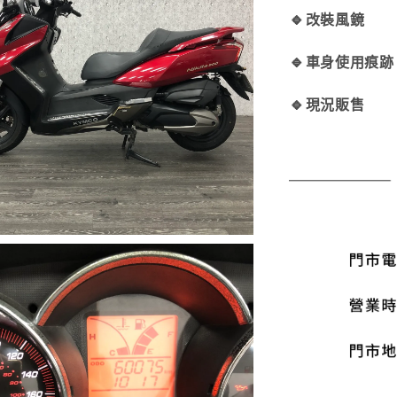
🔹
改裝風鏡
🔹
車身使用痕跡
🔹
現況販售