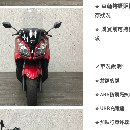
🔹 車輛持續
存狀況
🔹 購買前可
求
📌車況說明:
🔹
前碟後碟
🔹
ABS防鎖死
🔹
USB充電座
🔹
加裝行車錄器