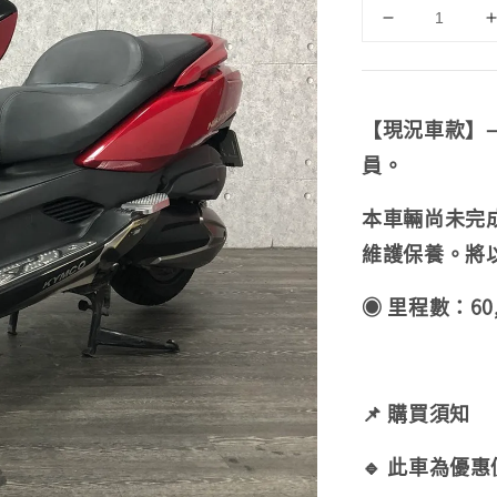
【現況車款】
員。
本車輛尚未完
維護保養。
將
◉ 里程數：60,
📌 購買須知
🔹 此車為優