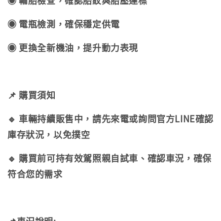
◉ 輪胎檢查，確認胎紋與胎壓達標
◉ 電瓶檢測，確保穩定供電
◉ 更換全新機油，提升動力表現
📌 購買須知
🔹 車輛持續販售中，請先來電或詢問官方LINE確認
庫存狀況，以免撲空
🔹 購買前可持有效駕照親自試車、確認車況，確保
符合您的需求