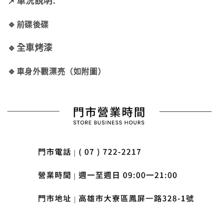
📌車況說明:
🔹
前碟後碟
🔹全車烤漆
🔹
車身外觀漂亮（如附圖）