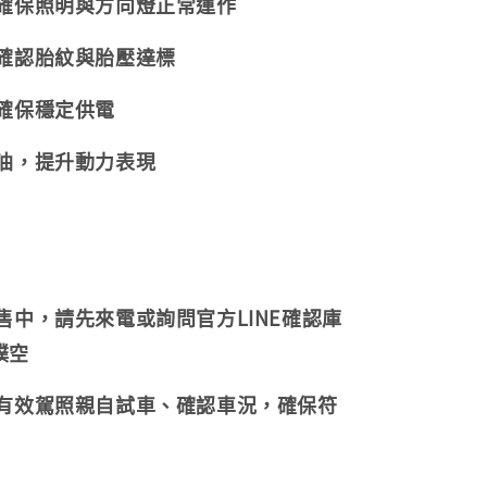
，確保照明與方向燈正常運作
，確認胎紋與胎壓達標
，確保穩定供電
機油，提升動力表現
販售中，請先來電或詢問官方LINE確認庫
撲空
持有效駕照親自試車、確認車況，確保符