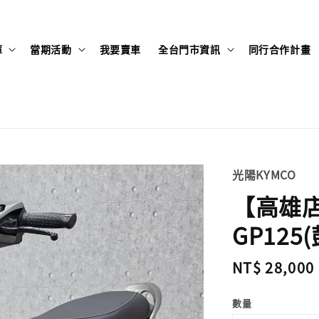
庫
當期活動
我要賣車
全台門市資訊
同行合作計畫
光陽KYMCO
【高雄店
GP125(
Regular
NT$ 28,000
price
數量