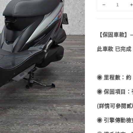
【保固車款】
此車款 已完成
◉ 里程數：約 6
◉ 保固項目：引
(詳情可參閱貳
◉ 引擎傳動