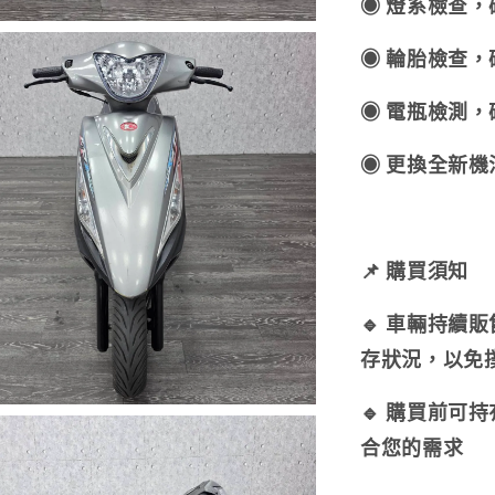
◉ 燈系檢查
◉ 輪胎檢查
◉ 電瓶檢測
◉ 更換全新
📌 購買須知
🔹 車輛持續
存狀況，以免
🔹 購買前可
合您的需求