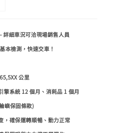
— 詳細車況可洽現場銷售人員
 基本檢測，快速交車！
5,5XX 公里
擎系統 12 個月、消耗品 1 個月
輪嶼保固條款)
檢查，確保運轉順暢、動力正常