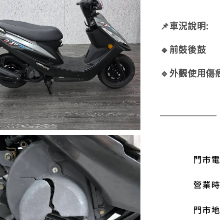
📌車況說明:
🔹前鼓後鼓
🔹外觀使用傷