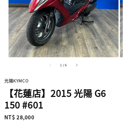
1
/
6
光陽KYMCO
【花蓮店】2015 光陽 G6
150 #601
Regular
NT$ 28,000
price