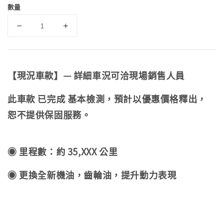
數量
【現況車款】—
詳細車況可洽現場銷售人員
此車款 已
完成
基本檢測，預計以優惠價格釋出，
恕不提供保固服務。
◉
里程數：約 35,XXX
公里
◉
更換全新機油，齒輪油
，
提升動力表現