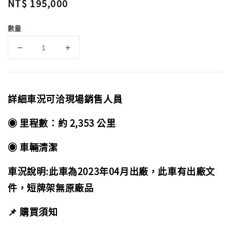
Regular
NT$ 195,000
price
數量
詳細車況可洽現場銷售人員
◉ 里程數：約 2,353 公里
◉ 車輛清潔
車況說明:此車為2023年04月出廠，此車有出廠文
件，短牌架無原廠品
📌 購買須知