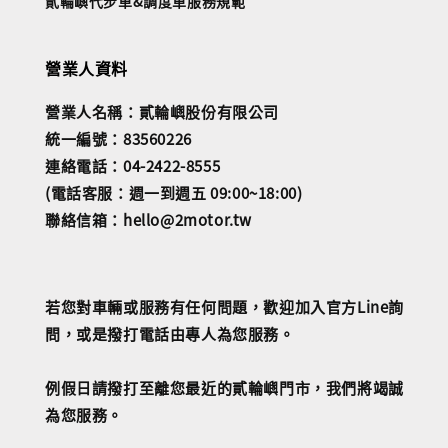
貳輪嶼代步車&調度車服務規範
營業人資料
營業人名稱：貳輪嶼股份有限公司
統一編號：83560226
連絡電話：04-2422-8555
(電話客服：週一到週五 09:00~18:00)
聯絡信箱：hello@2motor.tw
若您對車輛或服務有任何問題，歡迎加入官方Line詢
問，或是撥打電話由專人為您服務。
例假日請撥打至離您最近的貳輪嶼門市，我們將竭誠
為您服務。