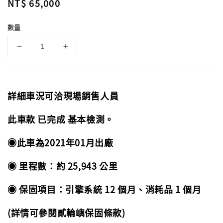
Regular
NT$ 65,000
price
數量
詳細車況可洽現場銷售人員
此車款 已完成 基本檢測。
◉此車為2021年01月出廠
◉ 里程數：約 25,943 公里
◉ 保固項目：引擎系統 12 個月、消耗品 1 個月
(詳情可參閱貳輪嶼保固條款)