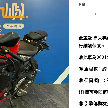
數量
此車款 尚未
行維護保養。
◉此車為2021
◉ 里程數：約 1
◉ 保固項目：引
(詳情可參閱貳
◉ 引擎傳動