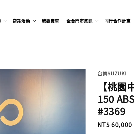
庫
當期活動
我要賣車
全台門市資訊
同行合作計畫
台鈴SUZUKI
【桃園中壢
150 A
#3369
Regular
NT$ 60,000
price