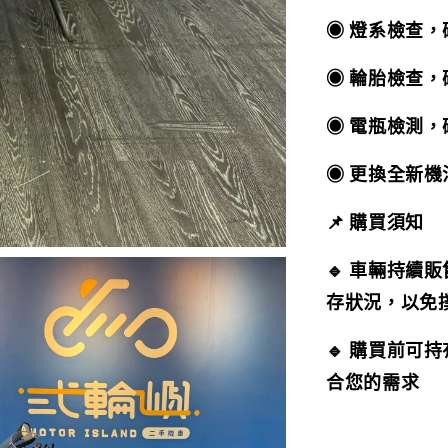
◉ 燈系檢查
◉ 輪胎檢查
◉ 電瓶檢測
◉ 更換全新
📌 購買須知
🔹 車輛持續
存狀況，以免
🔹 購買前可
合您的需求