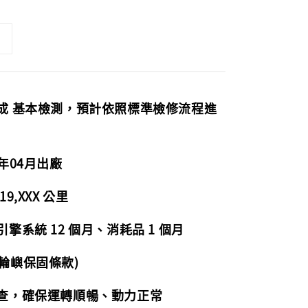
完成 基本檢測，預計依照標準檢修流程進
年04月出廠
9,XXX 公里
擎系統 12 個月、消耗品 1 個月
輪嶼保固條款)
檢查，確保運轉順暢、動力正常