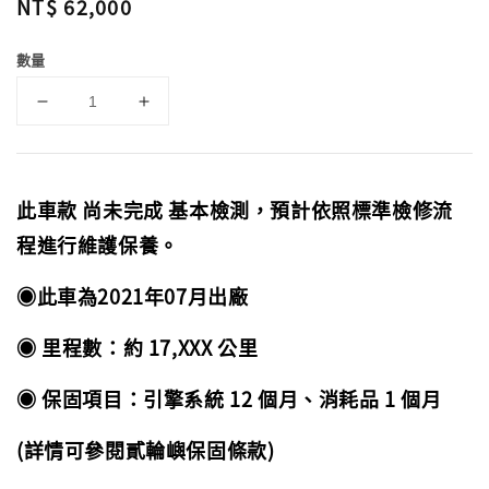
Regular
NT$ 62,000
price
數量
此車款 尚未完成 基本檢測，預計依照標準檢修流
程進行維護保養。
◉此車為2021年07月出廠
◉ 里程數：約 17,XXX 公里
◉ 保固項目：引擎系統 12 個月、消耗品 1 個月
(詳情可參閱貳輪嶼保固條款)