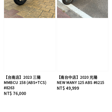
【台南店】2023 三陽
【南台中店】2020 光陽
MMBCU 158 (ABS+TCS)
NEW MANY 125 ABS #6215
#8263
Regular
NT$ 49,999
Regular
NT$ 76,000
price
price