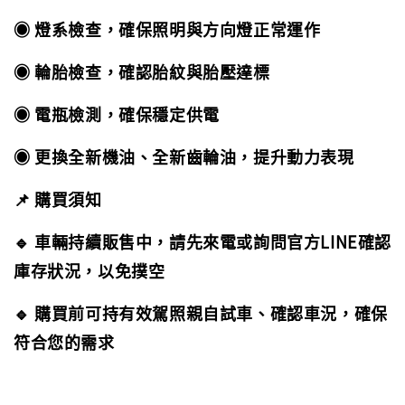
◉ 燈系檢查，確保照明與方向燈正常運作
◉ 輪胎檢查，確認胎紋與胎壓達標
◉ 電瓶檢測，確保穩定供電
◉ 更換全新機油、全新齒輪油，提升動力表現
📌 購買須知
🔹 車輛持續販售中，請先來電或詢問官方LINE確認
庫存狀況，以免撲空
🔹 購買前可持有效駕照親自試車、確認車況，確保
符合您的需求