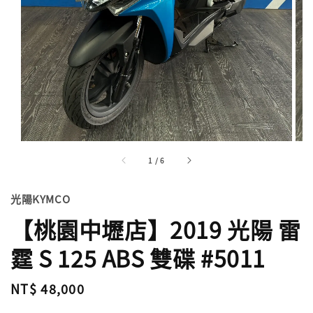
1
/
6
光陽KYMCO
【桃園中壢店】2019 光陽 雷
霆 S 125 ABS 雙碟 #5011
Regular
NT$ 48,000
price