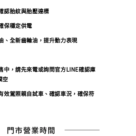
，確認胎紋與胎壓達標
，確保穩定供電
機油、全新齒輪油，提升動力表現
販售中，請先來電或詢問官方LINE確認庫
撲空
持有效駕照親自試車、確認車況，確保符