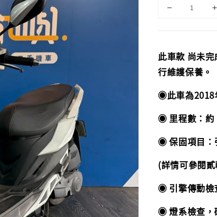
此車款 尚未
行維護保養。
◉此車為2018
◉ 里程數：約 1
◉ 保固項目：引
(詳情可參閱貳
◉ 引擎傳動
◉ 燈系檢查