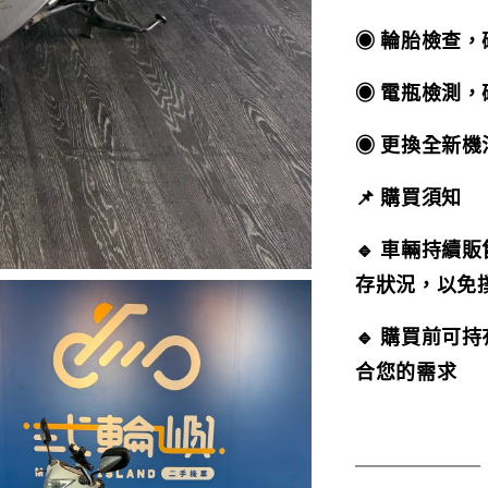
◉ 輪胎檢查
◉ 電瓶檢測
◉ 更換全新
📌 購買須知
🔹 車輛持續
存狀況，以免
🔹 購買前可
合您的需求