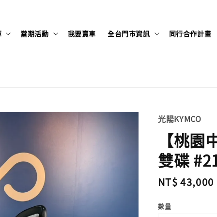
庫
當期活動
我要賣車
全台門市資訊
同行合作計畫
光陽KYMCO
【桃園中壢
雙碟 #2
Regular
NT$ 43,000
price
數量