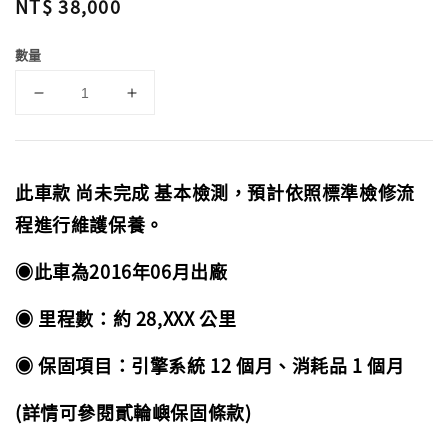
Regular
NT$ 38,000
price
數量
此車款 尚未完成 基本檢測，預計依照標準檢修流
程進行維護保養。
◉此車為2016年06月出廠
◉ 里程數：約 28,XXX 公里
◉ 保固項目：引擎系統 12 個月、消耗品 1 個月
(詳情可參閱貳輪嶼保固條款)