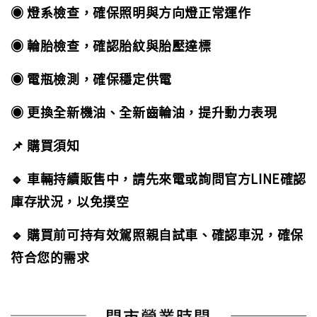
◉ 燈系檢查，確保照明與方向燈正常運作
◉ 輪胎檢查，確認胎紋與胎壓達標
◉ 電瓶檢測，確保穩定供電
◉ 更換全新機油、全新齒輪油，提升動力表現
📌 購買須知
🔹 車輛持續販售中，請先來電或詢問官方LINE確認
庫存狀況，以免撲空
🔹 購買前可持有效駕照親自試車、確認車況，確保
符合您的需求