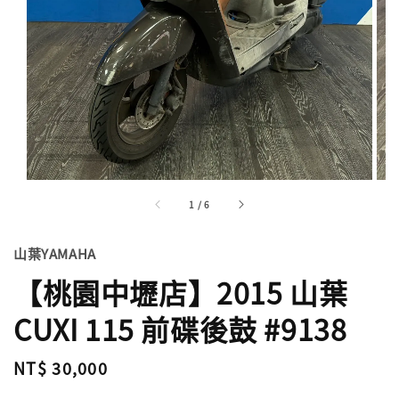
1
/
6
山葉YAMAHA
【桃園中壢店】2015 山葉
CUXI 115 前碟後鼓 #9138
Regular
NT$ 30,000
price