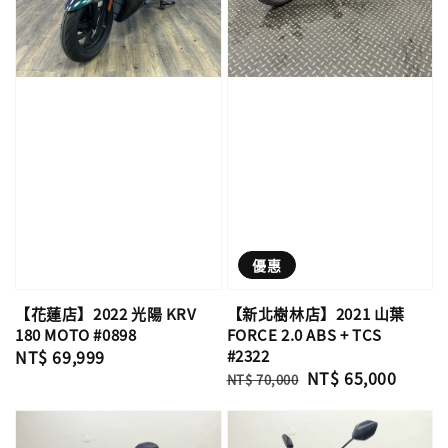
優惠
【花蓮店】2022 光陽 KRV
【新北樹林店】2021 山葉
180 MOTO #0898
FORCE 2.0 ABS + TCS
Regular
NT$ 69,999
#2322
Regular
Sale
NT$ 65,000
price
NT$ 70,000
price
price