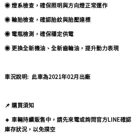
◉ 燈系檢查，確保照明與方向燈正常運作
◉ 輪胎檢查，確認胎紋與胎壓達標
◉ 電瓶檢測，確保穩定供電
◉ 更換全新機油、全新齒輪油，提升動力表現
車況說明: 此車為2021年02月出廠
📌 購買須知
🔹 車輛持續販售中，請先來電或詢問官方LINE確認
庫存狀況，以免撲空