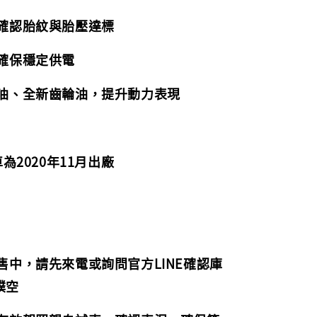
，確認胎紋與胎壓達標
，確保穩定供電
機油、全新齒輪油，提升動力表現
為2020年11月出廠
販售中，請先來電或詢問官方LINE確認庫
撲空