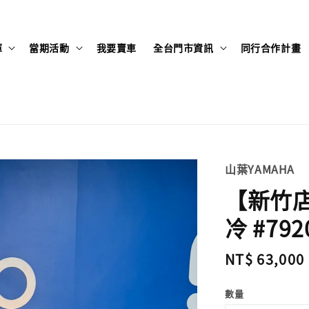
庫
當期活動
我要賣車
全台門市資訊
同行合作計畫
山葉YAMAHA
【新竹店】
冷 #792
Regular
NT$ 63,000
price
數量