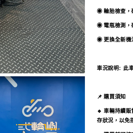
◉ 輪胎檢查
◉ 電瓶檢測
◉ 更換全新
車況說明: 此車
📌 購買須知
🔹 車輛持續
存狀況，以免