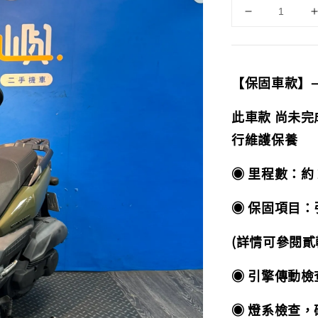
【保固車款】
此車款 尚未
行維護保養
◉ 里程數：約 2
◉ 保固項目：引
(詳情可參閱貳
◉ 引擎傳動
◉ 燈系檢查