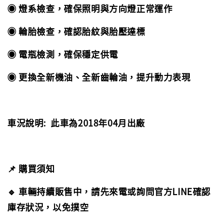
◉ 燈系檢查，確保照明與方向燈正常運作
◉ 輪胎檢查，確認胎紋與胎壓達標
◉ 電瓶檢測，確保穩定供電
◉ 更換全新機油、全新齒輪油，提升動力表現
車況說明: 此車為2018年04月出廠
📌 購買須知
🔹 車輛持續販售中，請先來電或詢問官方LINE確認
庫存狀況，以免撲空