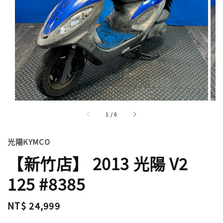
1
/
6
光陽KYMCO
【新竹店】 2013 光陽 V2
125 #8385
Regular
NT$ 24,999
price