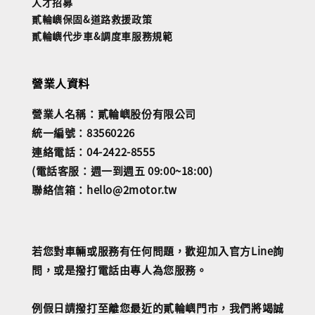
人才招募
貳輪嶼保固&道路救援政策
貳輪嶼代步車&調度車服務規範
營業人資料
營業人名稱：貳輪嶼股份有限公司
統一編號：83560226
連絡電話：04-2422-8555
(電話客服：週一到週五 09:00~18:00)
聯絡信箱：hello@2motor.tw
若您對車輛或服務有任何問題，歡迎加入官方Line詢
問，或是撥打電話由專人為您服務。
例假日請撥打至離您最近的貳輪嶼門市，我們將竭誠