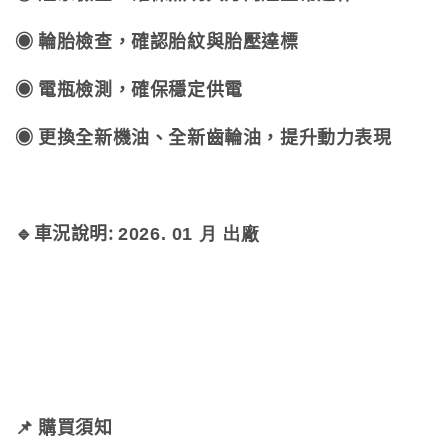
◉ 輪胎檢查，確認胎紋與胎壓達標
◉ 電瓶檢測，確保穩定供電
◉ 更換全新機油、全新齒輪油，提升動力表現
🔹
車況說明:
2026. 01 月
出廠
📌 購買須知