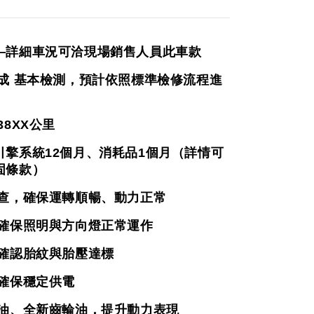
—詳細車況可洽現場銷售人員此車款
完成 基本檢測，預計依照標準檢修流程進
38XX
公里
引擎系統12個月、消耗品1個月（詳情可
固條款）
檢查，確保運轉順暢、動力正常
，確保照明與方向燈正常運作
，確認胎紋與胎壓達標
，確保穩定供電
機油、全新齒輪油，提升動力表現