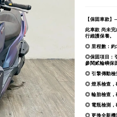
【保固車款】
此車款 尚未
行維護保養。
◎ 里程數：約
◎保固項目：
參閱貳輪嶼保
◎ 引擎傳動
◎ 燈系檢查
◎ 輪胎檢查
◎ 電瓶檢測
◎ 更換全新