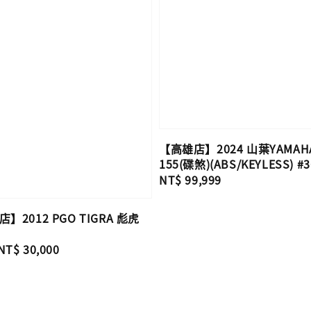
【高雄店】2024 山葉YAMAHA
155(碟煞)(ABS/KEYLESS) #3
Regular
NT$ 99,999
price
2012 PGO TIGRA 彪虎
Sale
NT$ 30,000
price