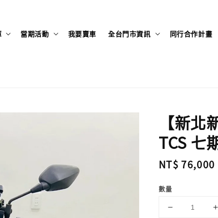
庫
當期活動
我要賣車
全台門市資訊
同行合作計畫
【新北新莊
TCS 七期
Regular
NT$ 76,000
price
數量