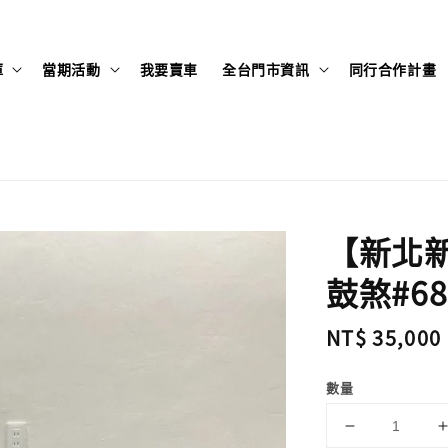
庫
當期活動
我要賣車
全台門市資訊
同行合作計畫
【新北新莊
鼓煞#68
Regular
NT$ 35,000
price
數量