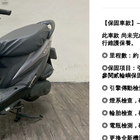
【保固車款】
此車款 尚未
行維護保養。
◎ 里程數：約
◎保固項目：
參閱貳輪嶼保
◎ 引擎傳動
◎ 燈系檢查
◎ 輪胎檢查
◎ 電瓶檢測
◎ 更換全新