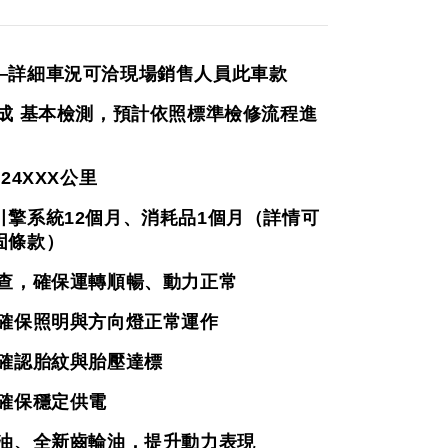
—詳細車況可洽現場銷售人員此車款
完成 基本檢測，預計依照標準檢修流程進
 
24XXX
公里
引擎系統12個月、消耗品1個月（詳情可
固條款）
檢查，確保運轉順暢、動力正常
，確保照明與方向燈正常運作
，確認胎紋與胎壓達標
，確保穩定供電
機油、全新齒輪油，提升動力表現