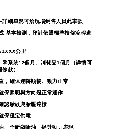
—詳細車況可洽現場銷售人員此車款
完成 基本檢測，預計依照標準檢修流程進
61XXX
公里
引擎系統12個月、消耗品1個月（詳情可
固條款）
檢查，確保運轉順暢、動力正常
，確保照明與方向燈正常運作
，確認胎紋與胎壓達標
，確保穩定供電
機油、全新齒輪油，提升動力表現