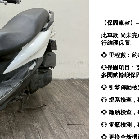
【保固車款】
此車款 尚未
行維護保養。
◎ 里程數：約
◎保固項目：
參閱貳輪嶼保
◎ 引擎傳動
◎ 燈系檢查
◎ 輪胎檢查
◎ 電瓶檢測
◎ 更換全新