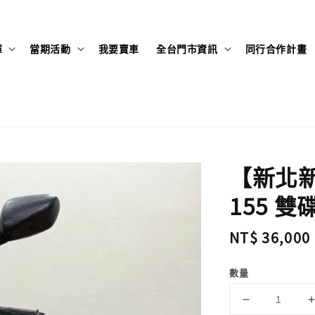
庫
當期活動
我要賣車
全台門市資訊
同行合作計畫
【新北新莊
155 雙碟
Regular
NT$ 36,000
price
數量