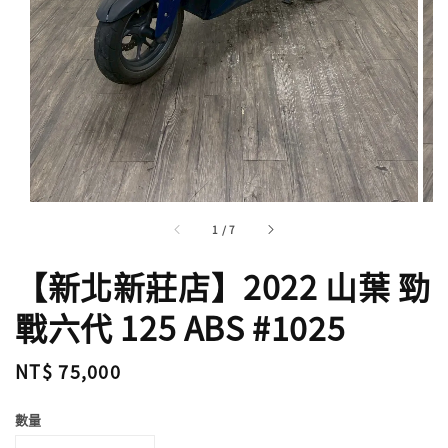
1
/
7
【新北新莊店】2022 山葉 勁
戰六代 125 ABS #1025
Regular
NT$ 75,000
price
數量