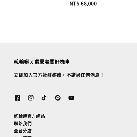
Regular
NT$ 68,000
price
price
貳輪嶼 x 戴蒙老闆好機車
立即加入官方社群媒體，不錯過任何消息！
貳輪嶼官方網站
聯絡我們
全台分店