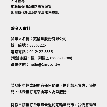
人才招募
貳輪嶼保固&道路救援政策
貳輪嶼代步車&調度車服務規範
營業人資料
營業人名稱：貳輪嶼股份有限公司
統一編號：83560226
連絡電話：04-2422-8555
(電話客服：週一到週五 09:00~18:00)
聯絡信箱：hello@2motor.tw
若您對車輛或服務有任何問題，歡迎加入官方Line詢
問，或是撥打電話由專人為您服務。
例假日請撥打至離您最近的貳輪嶼門市，我們將竭誠