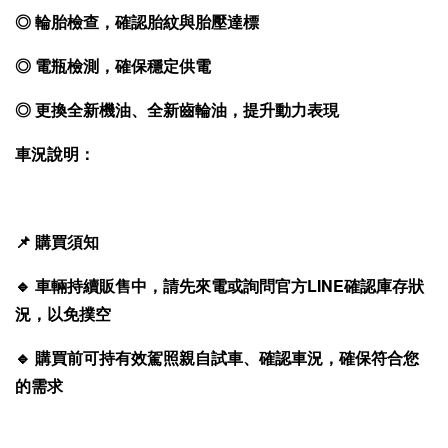
◎ 輪胎檢查，確認胎紋與胎壓達標
◎ 電瓶檢測，確保穩定供電
◎ 更換全新機油、全新齒輪油，提升動力表現
車況說明：
📌
購買須知
🔹
車輛持續販售中，請先來電或詢問官方
LINE
確認庫存狀
況，以免撲空
🔹
購買前可持有效駕照親自試車、確認車況，確保符合您
的需求