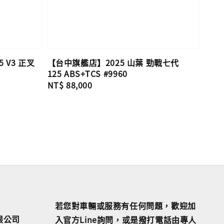
 V3 正叉
【台中旗艦店】2025 山葉 勁戰七代
125 ABS+TCS #9960
Regular
NT$ 88,000
price
若您對車輛或服務有任何問題，歡迎加
限公司
入官方Line詢問，或是撥打電話由專人