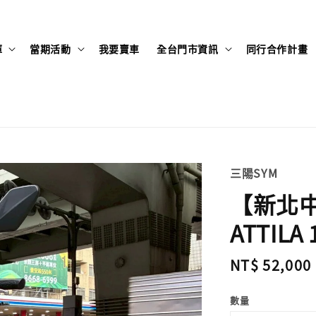
庫
當期活動
我要賣車
全台門市資訊
同行合作計畫
三陽SYM
【新北中
ATTILA 
Regular
NT$ 52,000
price
數量