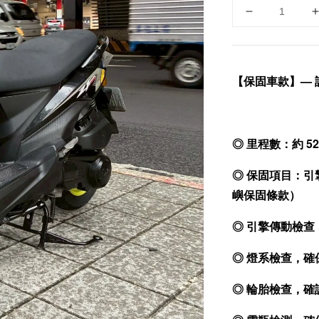
【保固車款】— 
◎ 里程數：約 52
◎ 保固項目：引
嶼保固條款）
◎ 引擎傳動檢
◎ 燈系檢查，
◎ 輪胎檢查，