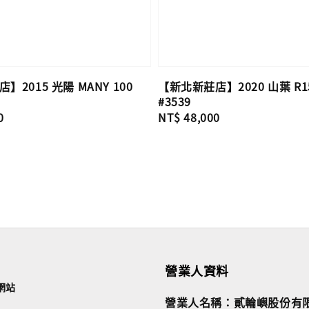
2015 光陽 MANY 100
【新北新莊店】2020 山葉 R15
#3539
0
Regular
NT$ 48,000
price
營業人資料
網站
營業人名稱：貳輪嶼股份有