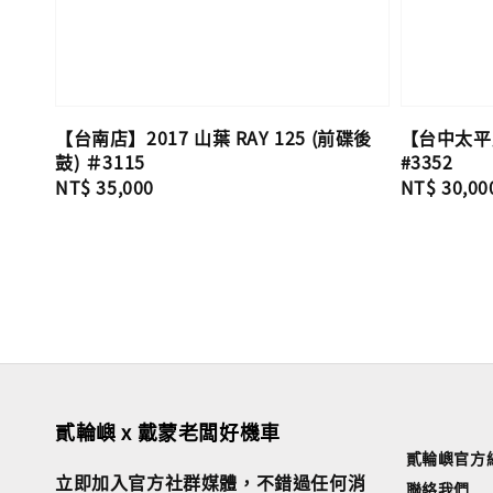
【台南店】2017 山葉 RAY 125 (前碟後
【台中太平店】
鼓) ＃3115
#3352
Regular
NT$ 35,000
Regular
NT$ 30,00
price
price
貳輪嶼 x 戴蒙老闆好機車
貳輪嶼官方
立即加入官方社群媒體，不錯過任何消
聯絡我們