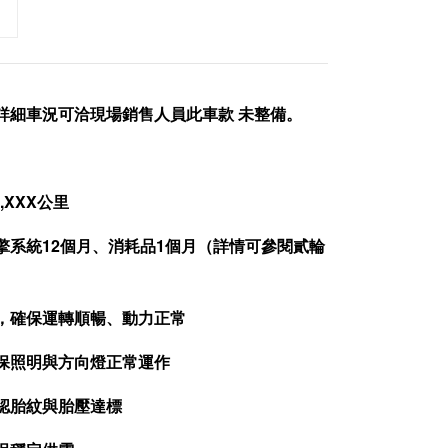
詳細車況可洽現場銷售人員此車款 未整備。
,XXX公里
擎系統12個月、消耗品1個月（詳情可參閱貳輪
查，確保運轉順暢、動力正常
確保照明與方向燈正常運作
確認胎紋與胎壓達標