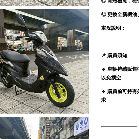
◎ 電瓶檢測，確
◎ 更換全新機
車況說明：
📌
購買須知
🔹
車輛持續販售
以免撲空
🔹
購買前可持有
求