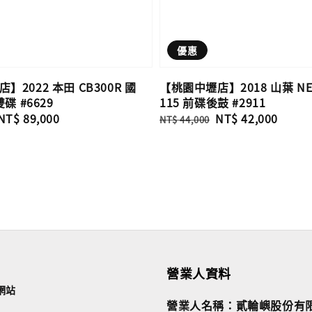
優惠
】2022 本田 CB300R 國
【桃園中壢店】2018 山葉 NEW
雙碟 #6629
115 前碟後鼓 #2911
Sale
NT$ 89,000
Regular
Sale
NT$ 42,000
NT$ 44,000
price
price
price
營業人資料
網站
營業人名稱：貳輪嶼股份有