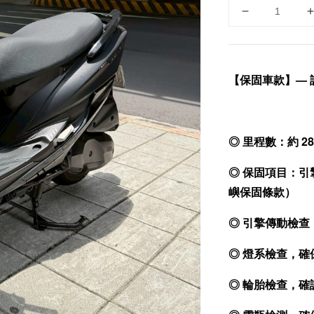
【保固車款】— 
◎ 里程數：約 28
◎ 保固項目：引
嶼保固條款）
◎ 引擎傳動檢
◎ 燈系檢查，
◎ 輪胎檢查，