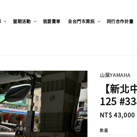
庫
當期活動
我要賣車
全台門市資訊
同行合作計畫
山葉YAMAHA
【新北中
125 #33
Regular
NT$ 43,000
price
數量