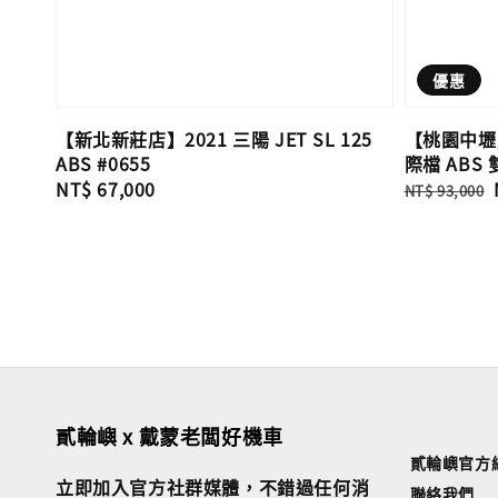
優惠
【新北新莊店】2021 三陽 JET SL 125
【桃園中壢店
ABS #0655
際檔 ABS 
Regular
NT$ 67,000
Regular
NT$ 93,000
price
price
貳輪嶼 x 戴蒙老闆好機車
貳輪嶼官方
立即加入官方社群媒體，不錯過任何消
聯絡我們