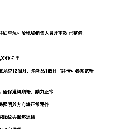
詳細車況可洽現場銷售人員此車款 已整備。
,XXX公里
擎系統12個月、消耗品1個月（詳情可參閱貳輪
查，確保運轉順暢、動力正常
確保照明與方向燈正常運作
確認胎紋與胎壓達標