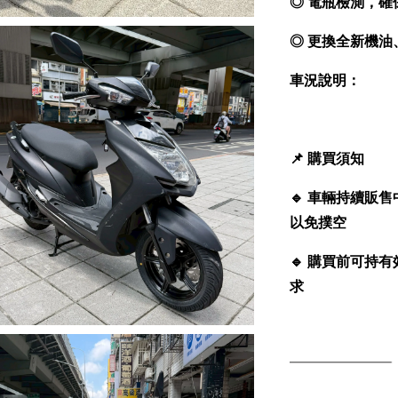
◎ 電瓶檢測，確
◎ 更換全新機
車況說明：
📌
購買須知
🔹
車輛持續販售
以免撲空
🔹
購買前可持有
求