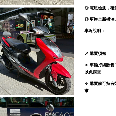
◎ 電瓶檢測，確
◎ 更換全新機
車況說明：
📌
購買須知
🔹
車輛持續販售
以免撲空
🔹
購買前可持有
求