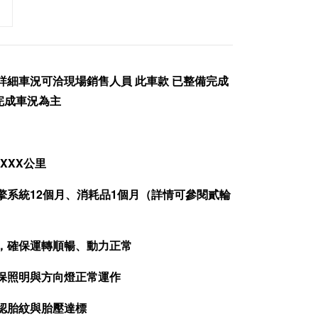
詳細車況可洽現場銷售人員 此車款 已整備完成
完成車況為主
7XXX公里
擎系統12個月、消耗品1個月（詳情可參閱貳輪
查，確保運轉順暢、動力正常
確保照明與方向燈正常運作
確認胎紋與胎壓達標