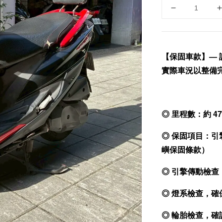
【保固車款】— 
實際車況以整備
◎ 里程數：約 4
◎ 保固項目：引
嶼保固條款）
◎ 引擎傳動檢
◎ 燈系檢查，
◎ 輪胎檢查，