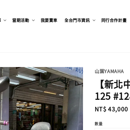
庫
當期活動
我要賣車
全台門市資訊
同行合作計畫
山葉YAMAHA
【新北中
125 #12
Regular
NT$ 43,000
price
數量