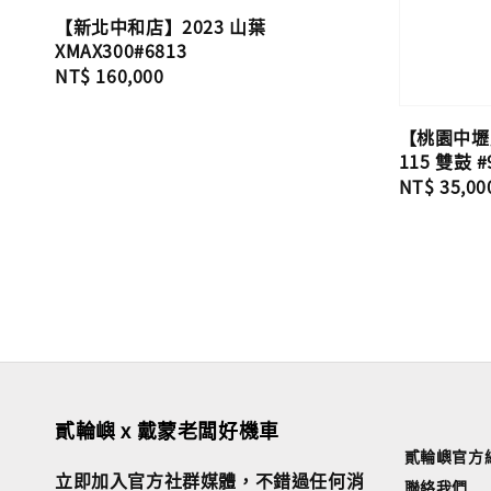
【新北中和店】2023 山葉
XMAX300#6813
Regular
NT$ 160,000
price
【桃園中壢店
115 雙鼓 #
Regular
NT$ 35,00
price
貳輪嶼 x 戴蒙老闆好機車
貳輪嶼官方
立即加入官方社群媒體，不錯過任何消
聯絡我們