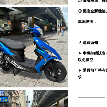
◎ 電瓶檢測，確
◎ 更換全新機
車況說明：
📌
購買須知
🔹
車輛持續販售
以免撲空
🔹
購買前可持有
求