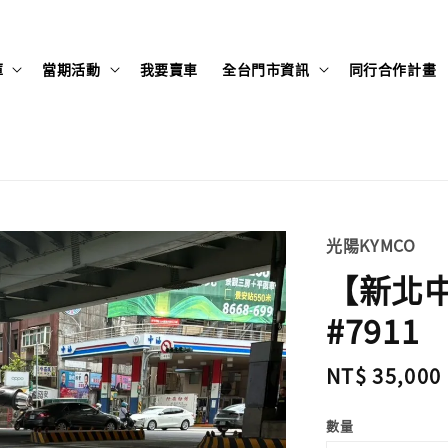
庫
當期活動
我要賣車
全台門市資訊
同行合作計畫
光陽KYMCO
【新北中和
#7911
Regular
NT$ 35,000
price
數量