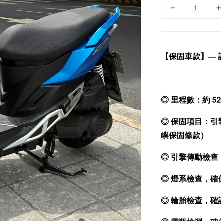
【保固車款】— 
◎ 里程數：約 5
◎ 保固項目：引
嶼保固條款）
◎ 引擎傳動檢
◎ 燈系檢查，
◎ 輪胎檢查，