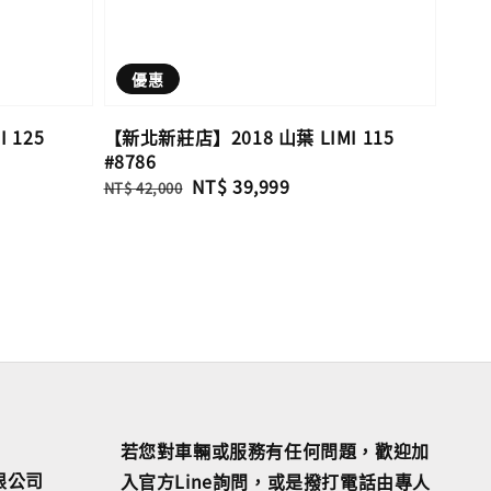
優惠
 125
【新北新莊店】2018 山葉 LIMI 115
#8786
Regular
Sale
NT$ 39,999
NT$ 42,000
price
price
若您對車輛或服務有任何問題，歡迎加
限公司
入官方Line詢問，或是撥打電話由專人