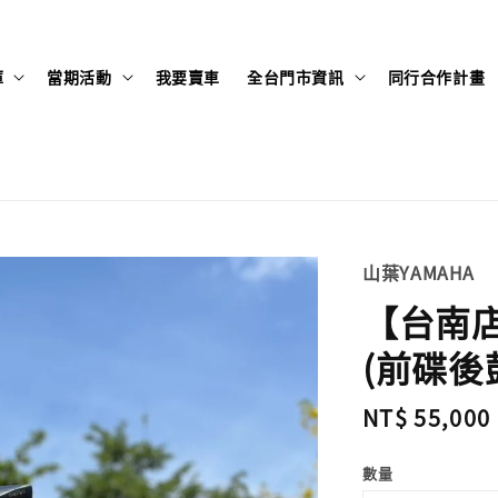
庫
當期活動
我要賣車
全台門市資訊
同行合作計畫
山葉YAMAHA
【台南店】
(前碟後鼓
Regular
NT$ 55,000
price
數量