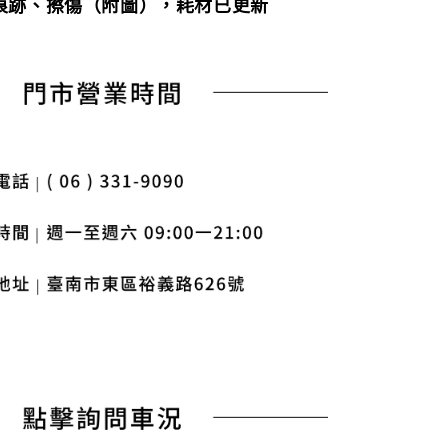
用痕跡、擦傷（附圖），耗材已更新