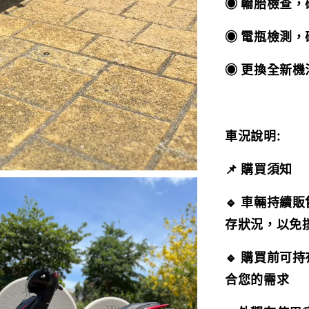
◉ 輪胎檢查
◉ 電瓶檢測
◉ 更換全新
車況說明:
📌 購買須知
🔹 車輛持續
存狀況，以免
🔹 購買前可
合您的需求