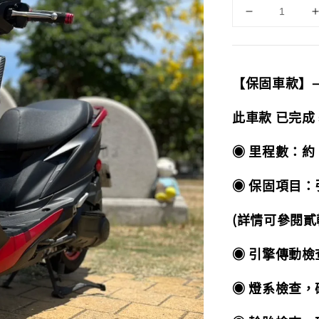
【保固車款】
此車款 已完成
◉ 里程數：約 
◉ 保固項目：引
(詳情可參閱貳
◉ 引擎傳動
◉ 燈系檢查