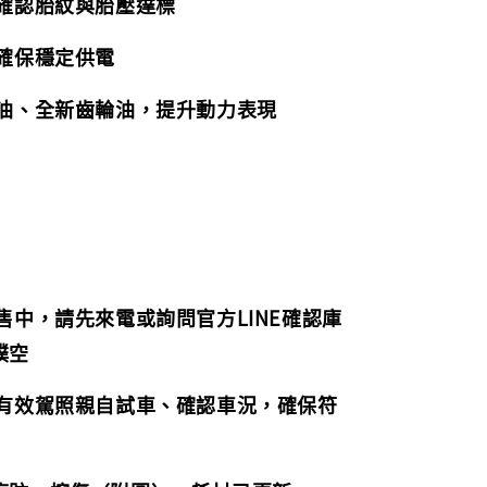
，確認胎紋與胎壓達標
，確保穩定供電
機油、全新齒輪油，提升動力表現
販售中，請先來電或詢問官方LINE確認庫
撲空
持有效駕照親自試車、確認車況，確保符